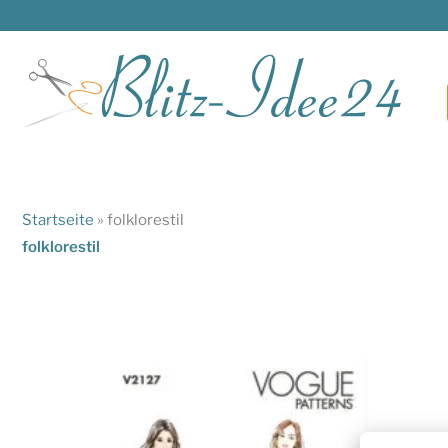
Zum
Inhalt
springen
Startseite
»
folklorestil
folklorestil