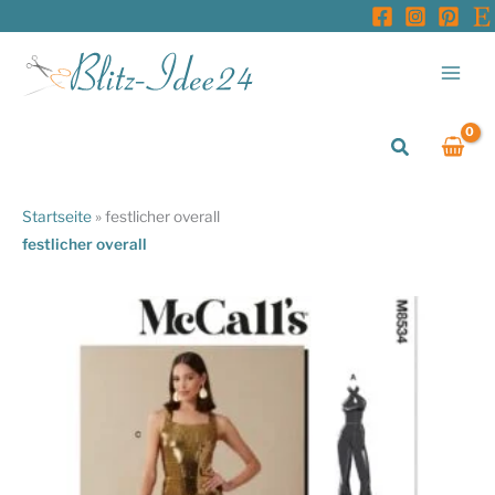
Zum
Inhalt
springen
Suchen
Startseite
»
festlicher overall
festlicher overall