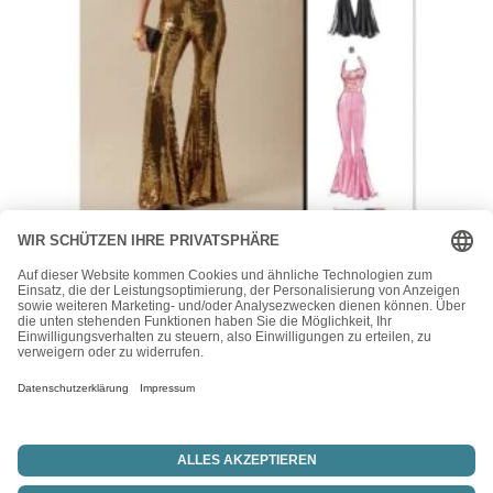
McCall's
McCalls Schnittmuster M8534 – eleganter Träger Catsuit
für festliche Gelegenheiten
15,50
€