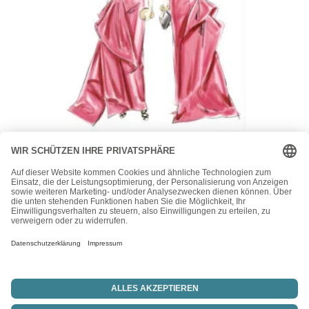
Vogue
Vogue Schnittmuster V2131 – extravagante Abendrobe mit
Schleppe
24,00
€