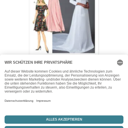
Butterick
Butterick Schnittmuster – B6639 – elegantes Kleid mit
Schleppe
15,50
€