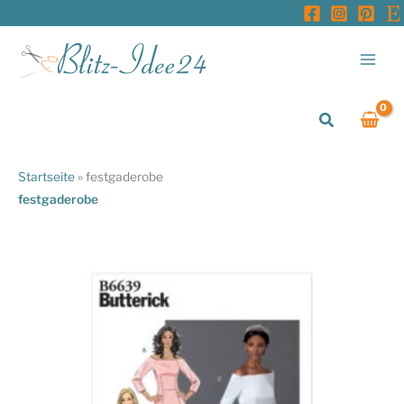
Zum
Inhalt
springen
Suchen
Startseite
»
festgaderobe
festgaderobe