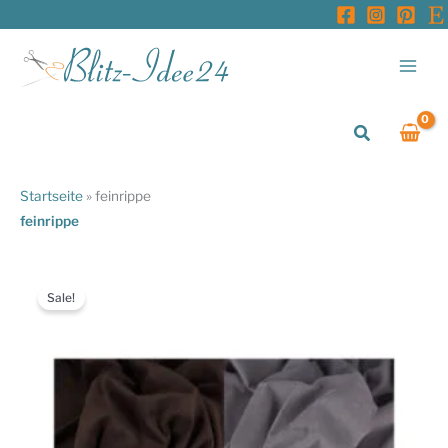
Zum
Inhalt
springen
Suchen
Startseite
»
feinrippe
feinrippe
Sale!