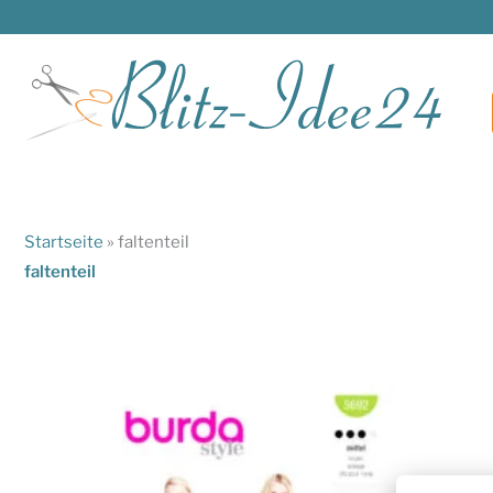
Zum
Inhalt
springen
Startseite
»
faltenteil
faltenteil