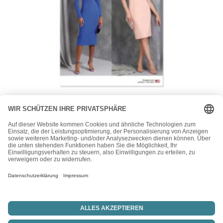
Vogue
Vogue Schnittmuster V1969 – Kleid mit extravagantem
Ausschnitt
24,00
€