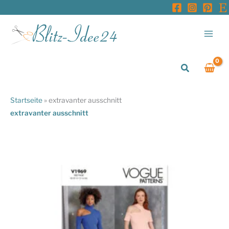
Zum
Inhalt
springen
Suchen
Startseite
»
extravanter ausschnitt
extravanter ausschnitt