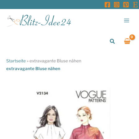
Zum
Inhalt
springen
Suchen
Startseite
»
extravagante Bluse nähen
extravagante Bluse nähen