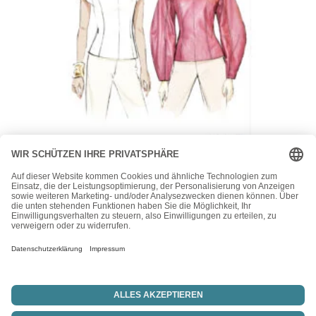
Vogue
Vogue Schnittmuster V2134 – extravagante Bluse –
angeschnittener Arm
24,00
€