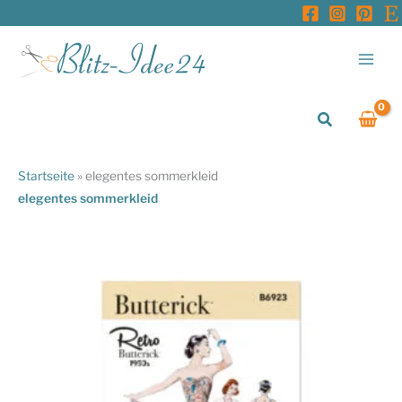
Zum
Inhalt
springen
Suchen
Startseite
»
elegentes sommerkleid
elegentes sommerkleid