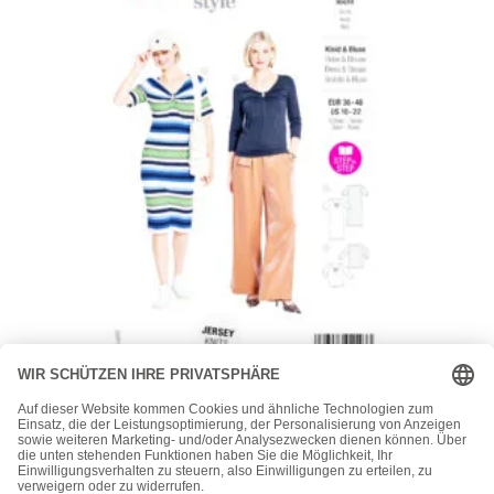
Burda
Burda Style Schnittmuster 5658 – Damenshirt –
Damenkleid mit Raffung am Ausschnitt
10,90
€