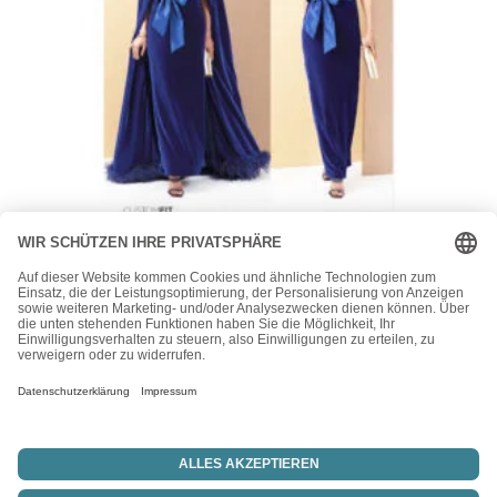
Vogue
Vogue Schnittmuster – V2132 – ausgefallene
Abendkombination – Damen
24,00
€