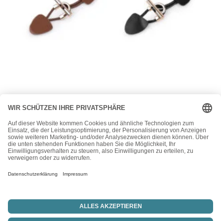
Knöpfe
Eleganter Verschluss für Jacke, Westen, Taschen –
Knebelverschluss zum Annähen – 2 Farben
5,95
€