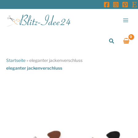
Zum
Inhalt
springen
Suchen
Startseite
»
eleganter jackenverschluss
eleganter jackenverschluss