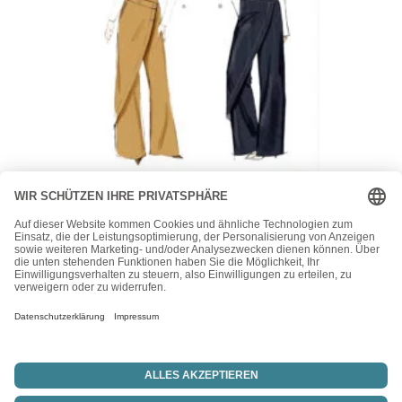
Vogue
Vogue Schnittmuster V2138 – elegante Damenhose mit
Überwurf
24,00
€