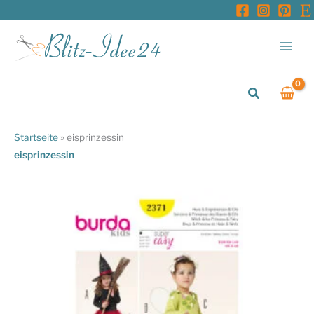
Zum
Inhalt
springen
Suchen
Startseite
»
eisprinzessin
eisprinzessin