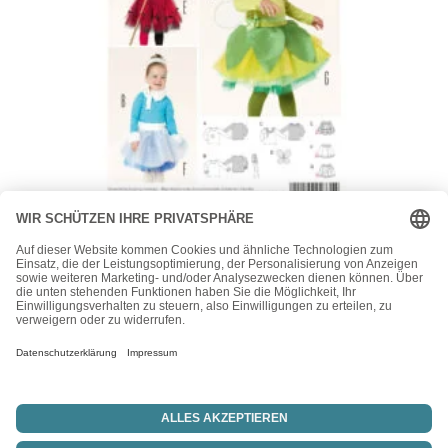
Burda
Burda Kids Schnittmuster Nr. 2371 – Fasching – Hexe,
Eisprinzessin und Elfe
16,90
€