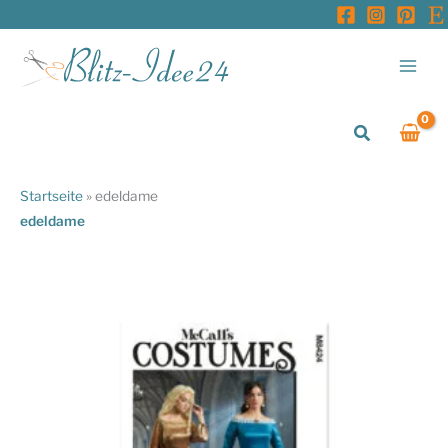
Zum
Inhalt
springen
Suchen
Startseite
»
edeldame
edeldame