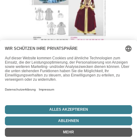
Burda
Burda Style Schnittmuster Nr. 2447 – Fasching –
Rokokokleid
19,90
€
Vertrag widerrufen
Copyright © 2026 Blitz-Idee24