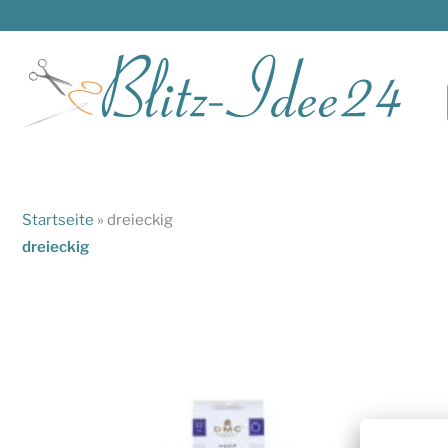
Zum
Inhalt
springen
Startseite
»
dreieckig
dreieckig