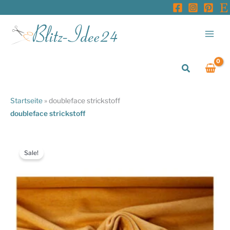
Zum
Inhalt
springen
Suchen
Startseite
»
doubleface strickstoff
doubleface strickstoff
Sale!