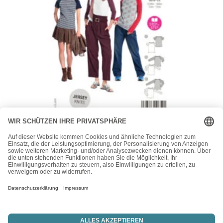
Burda
Burda Style Schnittmuster Nr. 6028 – Shirt – T-Shirt –
Longsleeve – Raglanärmel
10,90
€