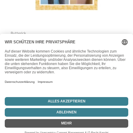
Butterick
Butterick Schnittmuster – B6754 – Basicshirt, Damenshirt,
Damenbluse
15,50
€
1
2
→
Vertrag widerrufen
Copyright © 2026 Blitz-Idee24