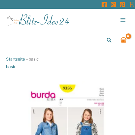
Zum
Inhalt
springen
Suchen
Startseite
»
basic
basic