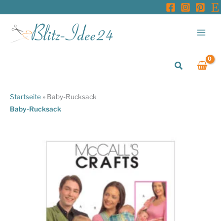
Zum
Inhalt
springen
Suchen
Startseite
»
Baby-Rucksack
Baby-Rucksack