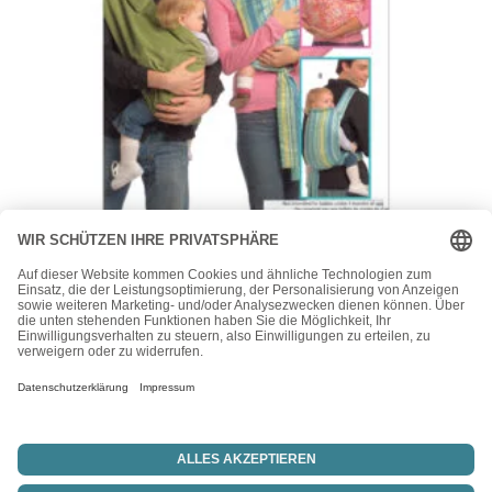
McCall's
McCall’s Schnittmuster M5678 – Baby-Rucksack – Baby-
Tragebeutel
15,50
€